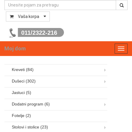
Vaša korpa
011/2322-216
Moj dom
Toggl
navig
Kreveti
(84)
Dušeci
(302)
Jastuci
(5)
Dodatni program
(6)
Fotelje
(2)
Stolovi i stolice
(23)