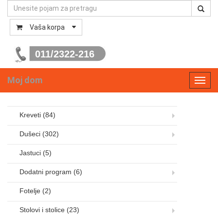
Vaša korpa
011/2322-216
Moj dom
Toggl
navig
Kreveti
(84)
Dušeci
(302)
Jastuci
(5)
Dodatni program
(6)
Fotelje
(2)
Stolovi i stolice
(23)