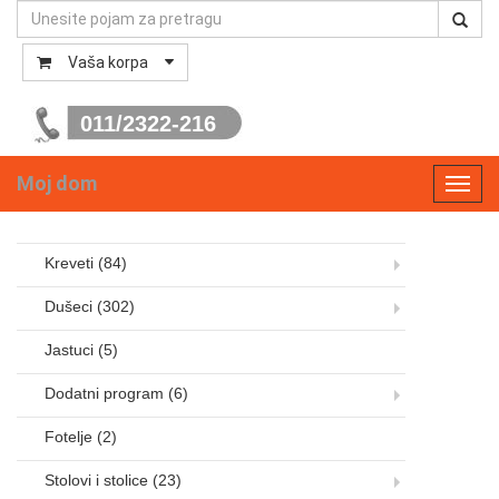
Vaša korpa
011/2322-216
Moj dom
Toggl
navig
Kreveti
(84)
Dušeci
(302)
Jastuci
(5)
Dodatni program
(6)
Fotelje
(2)
Stolovi i stolice
(23)