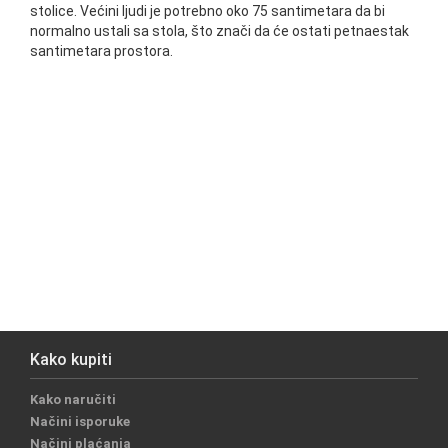
stolice. Većini ljudi je potrebno oko 75 santimetara da bi
normalno ustali sa stola, što znači da će ostati petnaestak
santimetara prostora.
Kako kupiti
Kako naručiti
Načini isporuke
Načini plaćanja