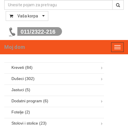
Vaša korpa
011/2322-216
Moj dom
Toggl
navig
Kreveti
(84)
Dušeci
(302)
Jastuci
(5)
Dodatni program
(6)
Fotelje
(2)
Stolovi i stolice
(23)