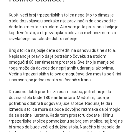
Kupiti veći broj trpezarijskih stolica nego što to dimezije
stola dozvoljavaju svakako nije pravi način da obezbedite
dodatna mesta za stolom. Ako vam je to potrebno, bolje je
kupiti veći sto, a i trpezarijski stolovi sa mehanizmom za
razvlačenje su takođe dobro rešenje.
Broj stolica najbolje ćete odrediti na osnovu dužine stola.
Nepisano je pravilo da je potrebno čoveku za stolom
omogućiti 60 santimetara prostora. Sve što je manje od
toga može da dovede do neprijatnih udaranja laktovima.
Većina trpezarijskih stolova omogućava dva mesta po širini
i, naravno, po jedno mesto sa čeonih strana.
Da bismo dobili prostor za osam osoba, potrebno je da
dužina stola bude 180 santimetara. Međutim, tada je
potrebno odabrati odgovarajuće stolice. Računajte da i
između stolica mora da bude dovoljno razmaka da bi moglo
da se sedne i ustane. Kada tom prostoru dodate i širinu
trpezarijske stolice pomnoženu sa brojem stolica, taj broj ne
bi smeo da bude veći od dužine stola. Naročito bi trebalo da