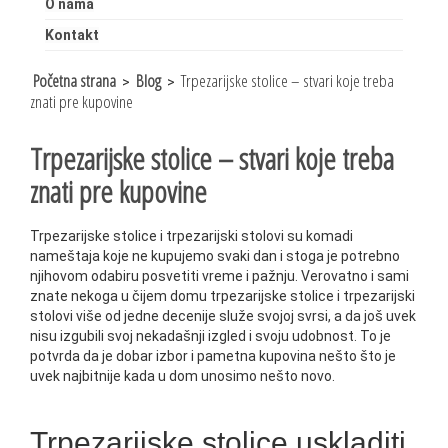
O nama
Kontakt
Početna strana
Blog
Trpezarijske stolice – stvari koje treba
>
>
znati pre kupovine
Trpezarijske stolice – stvari koje treba
znati pre kupovine
Trpezarijske stolice i trpezarijski stolovi su komadi
nameštaja koje ne kupujemo svaki dan i stoga je potrebno
njihovom odabiru posvetiti vreme i pažnju. Verovatno i sami
znate nekoga u čijem domu trpezarijske stolice i trpezarijski
stolovi više od jedne decenije služe svojoj svrsi, a da još uvek
nisu izgubili svoj nekadašnji izgled i svoju udobnost. To je
potvrda da je dobar izbor i pametna kupovina nešto što je
uvek najbitnije kada u dom unosimo nešto novo.
Trpezarijske stolice uskladiti