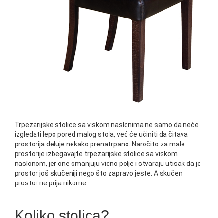
Trpezarijske stolice sa viskom naslonima ne samo da neće
izgledati lepo pored malog stola, već će učiniti da čitava
prostorija deluje nekako prenatrpano. Naročito za male
prostorije izbegavajte trpezarijske stolice sa viskom
naslonom, jer one smanjuju vidno polje i stvaraju utisak da je
prostor još skučeniji nego što zapravo jeste. A skučen
prostor ne prija nikome.
Koliko stolica?