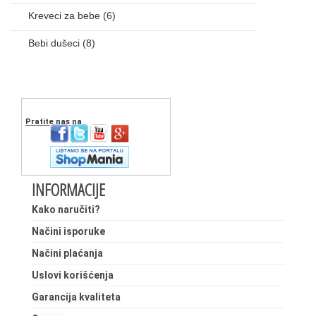
Kreveci za bebe
(6)
Bebi dušeci
(8)
Pratite nas na
INFORMACIJE
Kako naručiti?
Načini isporuke
Načini plaćanja
Uslovi korišćenja
Garancija kvaliteta