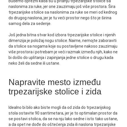
budemo oprezni kada su u pitanju trpezarijske stolice sa
naslonima za ruke, jer one zauzimaju još više prostora. Šira
trpezarijske stolice sa naslonima za ruke se meri od kednog
do drugog naslona, jer je tu veći prostor nego što je širina
samog dela za sedenje.
Još jedna bitna stvar kod izbora trpezarijske stolice i njenih
dimenzija je položaj nogu stolice. Naime, nemojte zaboraviti
da stolice sa nogama koje su postavljene nakoso zauzimaju
više prostora i potrebam je veći razmak između njih, kako ne
bi došlo do uplitanja i zapinjanja jedne stolice o drugu kada
neko želi da sedne ili ustane.
Napravite mesto između
trpezarijske stolice i zida
Idealno bi bilo ako biste mogli da od zida do trpezarijskog
stola ostavite 90 santimetara, jer je to optimalan prostor da
se postavi stolica, da se na nju lako sedne i isto tako ustane,
a da opet ne dođe do oštećenja zida ili naslona trpezarijske