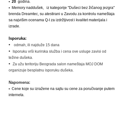
• 20
godina.
•
Memory naddušek,
iz kategorije "Dušeci bez žičanog jezgra"
brenda Dreamtec, su atestirani u Zavodu za kontrolu nameštaja
sa najvišim ocenama Q-I za izdržljivost i kvalitet materijala i
izrade.
Isporuka:
•
odmah, ili najduže 15 dana
•
Isporuku vrši kurirska služba i cena ove usluge zavisi od
težine dušeka.
•
Za užu teritoriju Beograda salon nameštaja MOJ DOM
organizuje besplatnu isporuku dušeka.
Napomena:
•
Cene koje su izražene na sajtu su cene za poručivanje putem
interneta.