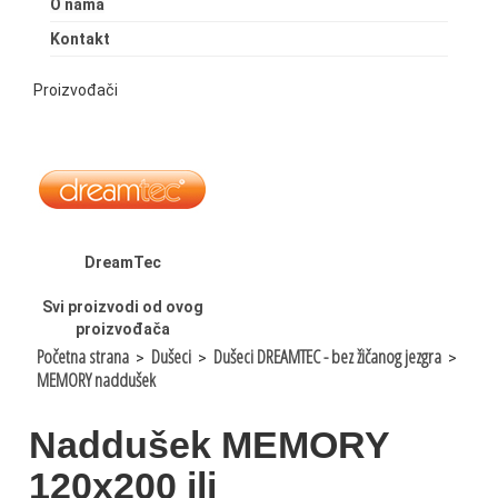
O nama
Kontakt
Proizvođači
DreamTec
Svi proizvodi od ovog
proizvođača
Početna strana
Dušeci
Dušeci DREAMTEC - bez žičanog jezgra
>
>
>
MEMORY naddušek
Naddušek MEMORY
120x200 ili