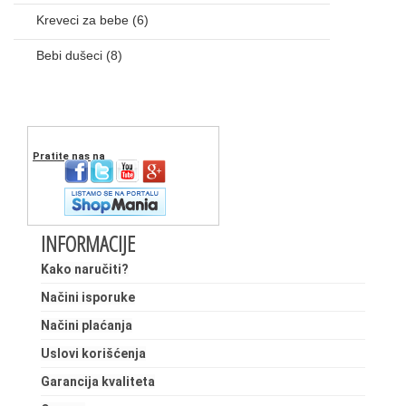
Kreveci za bebe
(6)
Bebi dušeci
(8)
Pratite nas na
INFORMACIJE
Kako naručiti?
Načini isporuke
Načini plaćanja
Uslovi korišćenja
Garancija kvaliteta