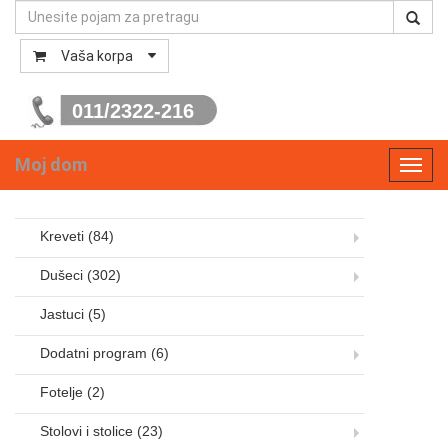
Vaša korpa
011/2322-216
Moj dom
Toggl
navig
Kreveti
(84)
Dušeci
(302)
Jastuci
(5)
Dodatni program
(6)
Fotelje
(2)
Stolovi i stolice
(23)