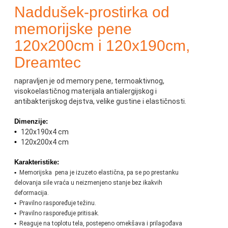
Naddušek-prostirka od
memorijske pene
120x200cm i 120x190cm,
Dreamtec
napravljen je od memory pene, termoaktivnog,
visokoelastičnog materijala antialergijskog i
antibakterijskog dejstva, velike gustine i elastičnosti.
Dimenzije:
•
120x190x4 cm
•
120x200x4 cm
Karakteristike:
•
Memorijska
pena je izuzeto elastična, pa se po prestanku
delovanja sile vraća u neizmenjeno stanje bez ikakvih
deformacija.
•
Pravilno raspoređuje težinu.
•
Pravilno raspoređuje pritisak.
•
Reaguje na toplotu tela, postepeno omekšava i prilagođava