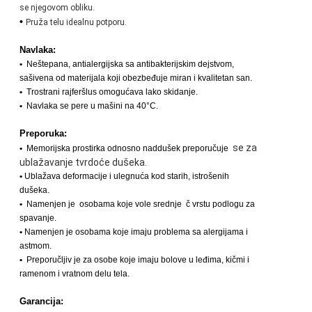
se njegovom obliku.
•
Pruža telu idealnu potporu.
Navlaka:
•
Neštepana, antialergijska sa antibakterijskim dejstvom,
sašivena od materijala koji obezbeđuje miran i kvalitetan san.
•
Trostrani rajferšlus omogućava lako skidanje.
•
Navlaka se pere u mašini na 40°C.
Preporuka:
se za
•
Memorijska prostirka odnosno naddušek preporučuje
ublažavanje tvrdoće dušeka.
•
Ublažava deformacije i ulegnuća kod starih, istrošenih
dušeka.
•
Namenjen je
osobama koje vole srednje
č
vrstu podlogu za
spavanje.
•
Namenjen je osobama koje imaju problema sa alergijama i
astmom.
•
Preporučljiv je za osobe koje imaju bolove u leđima, kičmi i
ramenom i vratnom delu tela.
Garancija: