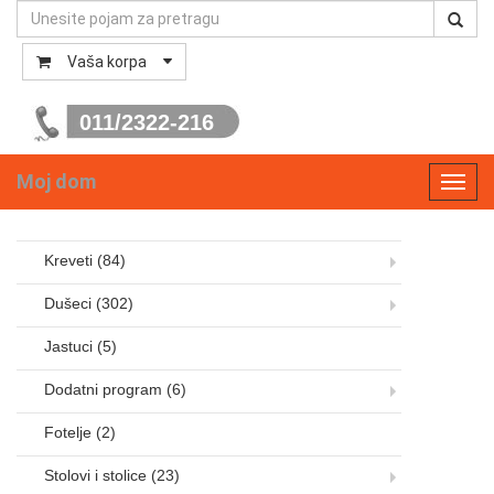
Vaša korpa
011/2322-216
Moj dom
Toggl
navig
Kreveti
(84)
Dušeci
(302)
Jastuci
(5)
Dodatni program
(6)
Fotelje
(2)
Stolovi i stolice
(23)