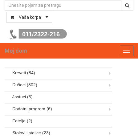
Vaša korpa
011/2322-216
Moj dom
Toggl
navig
Kreveti
(84)
Dušeci
(302)
Jastuci
(5)
Dodatni program
(6)
Fotelje
(2)
Stolovi i stolice
(23)