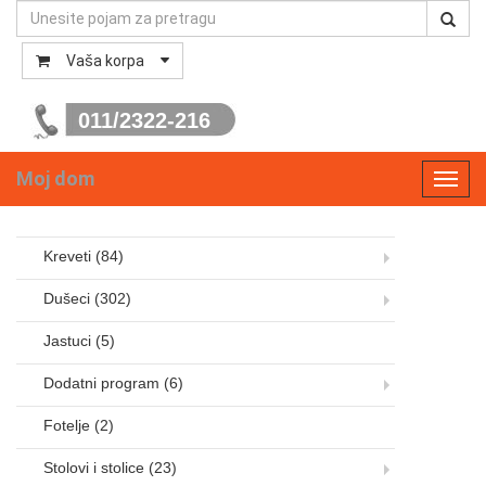
Vaša korpa
011/2322-216
Moj dom
Toggl
navig
Kreveti
(84)
Dušeci
(302)
Jastuci
(5)
Dodatni program
(6)
Fotelje
(2)
Stolovi i stolice
(23)